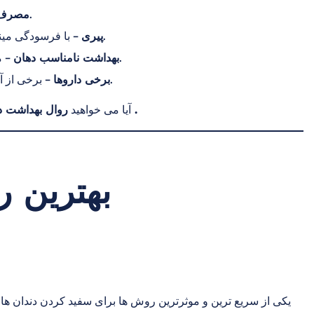
می شوند.
مصرف س
نشان می‌دهد.
پیری
– با فرسودگی مینای
– مسواک زدن و نخ دندان کشیدن مکرر می تواند منجر به ایجاد پلاک و تغییر رنگ شود.
بهداشت نامناسب دهان
شوند.
برخی داروها
– برخی از آن
.
آیا می خواهید
روال بهداشت ده
بهترین 
یکی از سریع ترین و موثرترین روش ها برای سفید کردن دندان ها.