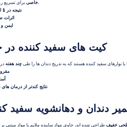
برای تسریع روند استفاده کند.
خاصی
نتیجه در 1 الی 2 جلسه
اثرات ط
ایمن و 
2. کیت های سفید کننده در خ
 نوارهای سفید کننده هستند که به تدریج دندان ها را طی
چند هفته
مقرون
آسا
نتایج کندتر از درمان ها
 خمیر دندان و دهانشویه سفید کن
طحی خفیف