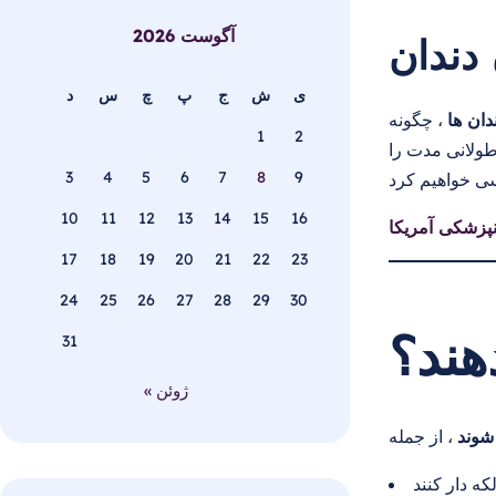
آگوست 2026
دندان
ی
ش
ج
پ
چ
س
د
دان ها
، چگونه
1
2
طولانی مدت را
3
4
5
6
7
8
9
10
11
12
13
14
15
16
17
18
19
20
21
22
23
24
25
26
27
28
29
30
هند؟
31
« ژوئن
شوند