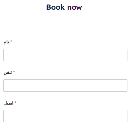
ease.
Book
now
The office is clean and well-organized, making 
every visit a breeze. I appreciate how they 
prioritize patient care and comfort. My dental 
health has never been better, thanks to their 
*
نام
expert advice and personalized treatment plans.
I highly recommend Maxilla Bloor to anyone 
looking for a great dental experience. You’ll leave 
with a smile!
*
تلفن
*
ایمیل