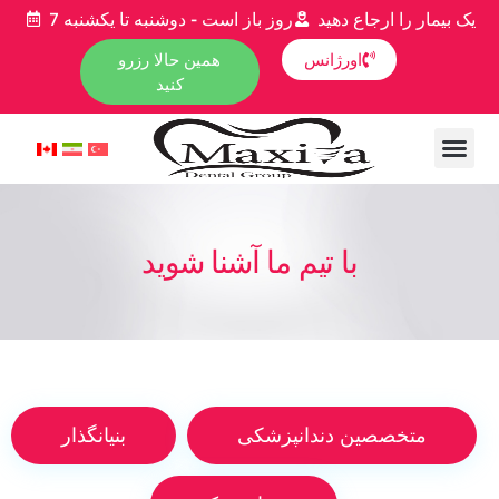
یک بیمار را ارجاع دهید
7 روز باز است - دوشنبه تا یکشنبه
اورژانس
همین حالا رزرو
کنید
با تیم ما آشنا شوید
متخصصین دندانپزشکی
بنیانگذار